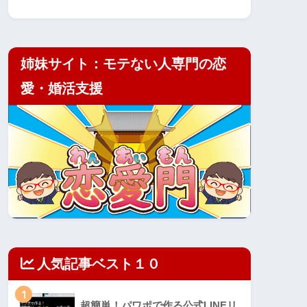
姉妹サイト：モテない人専門の恋
愛・婚活支援
人気記事ベスト１０
1
超簡単！パワポで作る公式LINEリ