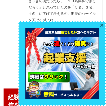
さっきの例だったら、「１０名集客できる
だろう」と思っていたのを「５名、３名、
１名」に下げて考えるの。期待のハードル
を下げる感じね。
×
１０名期待に対して３名より、５名期待に
対して３名の方が心のダメージは少ないで
しょ。
もし、３名期待したなら満足、１名期待な
ら期待以上に来たことになって大満足～♪に
なっちゃうわ。
経験や成長を実感できないから自
信を持てない