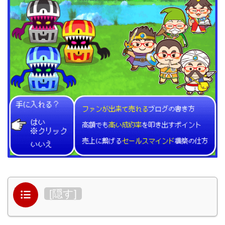
目次
[
隠す
]