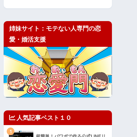
姉妹サイト：モテない人専門の恋
愛・婚活支援
人気記事ベスト１０
1
超簡単！パワポで作る公式LINEリ