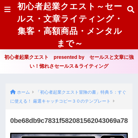
初心者起業クエスト～セー
ルス・文章ライティング・
集客・高額商品・メンタル
まで～
初心者起業クエスト presented by セールスと文章に強
い！惚れさセールス＆ライティング
ホーム
「初心者起業クエスト冒険の書」特典５：すぐ
に使える！ 厳選キャッチコピー３０のテンプレート
0be68db9c7831f582081562043069a78