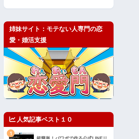
姉妹サイト：モテない人専門の恋
愛・婚活支援
人気記事ベスト１０
1
超簡単！パワポで作る公式LINEリ