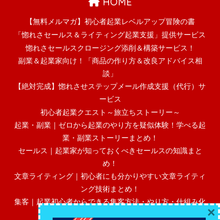
HOME
【無料メルマガ】初心者起業レベルアップ冒険の書
「惚れさセールス＆ライティング起業支援」提供サービス
惚れさセールスクロージング添削＆構築サービス！
副業＆起業家向け！「商品の作り方＆改良アドバイス相
談」
【絶対完成】惚れさせステップメール作成支援（代行）サ
ービス
初心者起業クエスト～旅立ちストーリー～
起業・副業｜ゼロから起業のやり方を疑似体験！学べる起
業・副業ストーリーまとめ！
セールス｜起業家が知っておくべきセールスの知識まと
め！
文章ライティング｜初心者にも分かりやすい文章ライティ
ング技術まとめ！
集客｜起業初心者からできる集客方法・やり方・仕組み化
×
まとめ！