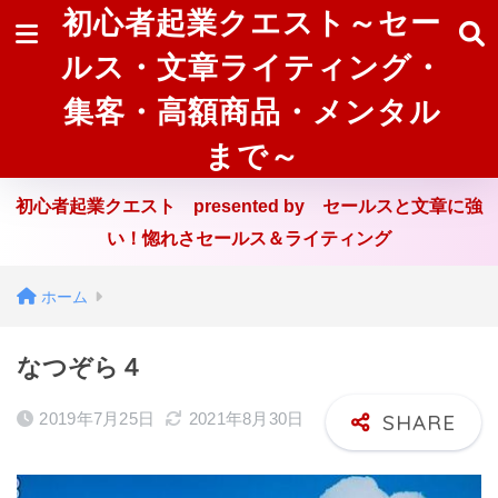
初心者起業クエスト～セー
ルス・文章ライティング・
集客・高額商品・メンタル
まで～
初心者起業クエスト presented by セールスと文章に強
い！惚れさセールス＆ライティング
ホーム
なつぞら４
2019年7月25日
2021年8月30日