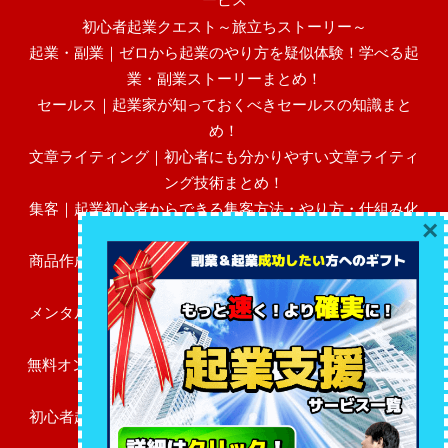
初心者起業クエスト～旅立ちストーリー～
起業・副業｜ゼロから起業のやり方を疑似体験！学べる起
業・副業ストーリーまとめ！
セールス｜起業家が知っておくべきセールスの知識まと
め！
文章ライティング｜初心者にも分かりやすい文章ライティ
ング技術まとめ！
集客｜起業初心者からできる集客方法・やり方・仕組み化
×
まとめ！
商品作成｜初心者にも分かりやすい売れる高額商品作成・
作り方まとめ！
メンタル・マインド｜起業初心者に必要なビジネスメンタ
ル・マインドまとめ！
無料オンラインサロン（FBグループ）「初心者起業レベル
アップ広場」
初心者起業家のためのFAQ～あなたのビジネスの疑問を解
決します～