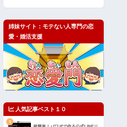
姉妹サイト：モテない人専門の恋
愛・婚活支援
人気記事ベスト１０
1
超簡単！パワポで作る公式LINEリ