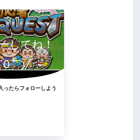
ーしてね！
￣0￣)/
入ったらフォローしよう