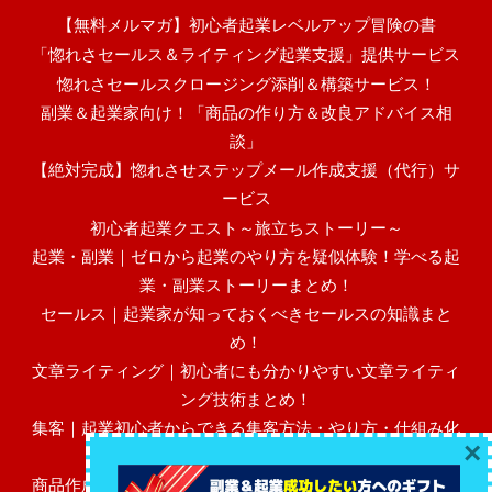
【無料メルマガ】初心者起業レベルアップ冒険の書
「惚れさセールス＆ライティング起業支援」提供サービス
惚れさセールスクロージング添削＆構築サービス！
副業＆起業家向け！「商品の作り方＆改良アドバイス相
談」
【絶対完成】惚れさせステップメール作成支援（代行）サ
ービス
初心者起業クエスト～旅立ちストーリー～
起業・副業｜ゼロから起業のやり方を疑似体験！学べる起
業・副業ストーリーまとめ！
セールス｜起業家が知っておくべきセールスの知識まと
め！
文章ライティング｜初心者にも分かりやすい文章ライティ
ング技術まとめ！
集客｜起業初心者からできる集客方法・やり方・仕組み化
×
まとめ！
商品作成｜初心者にも分かりやすい売れる高額商品作成・