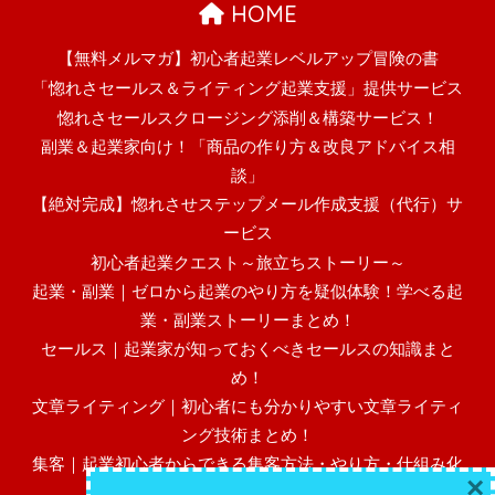
HOME
【無料メルマガ】初心者起業レベルアップ冒険の書
「惚れさセールス＆ライティング起業支援」提供サービス
惚れさセールスクロージング添削＆構築サービス！
副業＆起業家向け！「商品の作り方＆改良アドバイス相
談」
【絶対完成】惚れさせステップメール作成支援（代行）サ
ービス
初心者起業クエスト～旅立ちストーリー～
起業・副業｜ゼロから起業のやり方を疑似体験！学べる起
業・副業ストーリーまとめ！
セールス｜起業家が知っておくべきセールスの知識まと
め！
文章ライティング｜初心者にも分かりやすい文章ライティ
ング技術まとめ！
集客｜起業初心者からできる集客方法・やり方・仕組み化
×
まとめ！