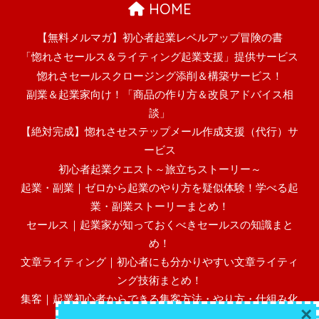
HOME
【無料メルマガ】初心者起業レベルアップ冒険の書
「惚れさセールス＆ライティング起業支援」提供サービス
惚れさセールスクロージング添削＆構築サービス！
副業＆起業家向け！「商品の作り方＆改良アドバイス相
談」
【絶対完成】惚れさせステップメール作成支援（代行）サ
ービス
初心者起業クエスト～旅立ちストーリー～
起業・副業｜ゼロから起業のやり方を疑似体験！学べる起
業・副業ストーリーまとめ！
セールス｜起業家が知っておくべきセールスの知識まと
め！
文章ライティング｜初心者にも分かりやすい文章ライティ
ング技術まとめ！
集客｜起業初心者からできる集客方法・やり方・仕組み化
×
まとめ！