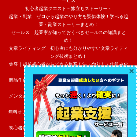
ービス
初心者起業クエスト～旅立ちストーリー～
起業・副業｜ゼロから起業のやり方を疑似体験！学べる起
業・副業ストーリーまとめ！
セールス｜起業家が知っておくべきセールスの知識まと
め！
文章ライティング｜初心者にも分かりやすい文章ライティ
ング技術まとめ！
集客｜起業初心者からできる集客方法・やり方・仕組み化
×
まとめ！
商品作成｜初心者にも分かりやすい売れる高額商品作成・
作り方まとめ！
メンタル・マインド｜起業初心者に必要なビジネスメンタ
ル・マインドまとめ！
無料オンラインサロン（FBグループ）「初心者起業レベル
アップ広場」
初心者起業家のためのFAQ～あなたのビジネスの疑問を解
決します～