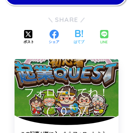
SHARE
LINE
ポスト
シェア
はてブ
フォローしてね！
(￣0￣)/