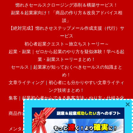
惚れさセールスクロージング添削＆構築サービス！
副業＆起業家向け！「商品の作り方＆改良アドバイス相
談」
【絶対完成】惚れさせステップメール作成支援（代行）サ
ービス
初心者起業クエスト～旅立ちストーリー～
起業・副業｜ゼロから起業のやり方を疑似体験！学べる起
業・副業ストーリーまとめ！
セールス｜起業家が知っておくべきセールスの知識まと
め！
文章ライティング｜初心者にも分かりやすい文章ライティ
ング技術まとめ！
集客｜起業初心者からできる集客方法・やり方・仕組み化
×
まとめ！
商品作成｜初心者にも分かりやすい売れる高額商品作成・
作り方まとめ！
メンタル・マインド｜起業初心者に必要なビジネスメンタ