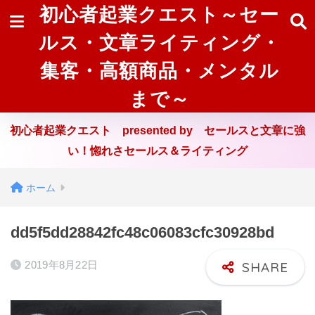
初心者起業クエスト～セー
ルス・文章ライティング・
集客・高額商品・メンタル
まで～
初心者起業クエスト presented by セールスと文章に強
い！惚れさセールス＆ライティング
ホーム
dd5f5dd28842fc48c06083cfc30928bd
2019年8月22日