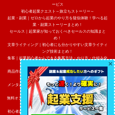
ービス
初心者起業クエスト～旅立ちストーリー～
起業・副業｜ゼロから起業のやり方を疑似体験！学べる起
業・副業ストーリーまとめ！
セールス｜起業家が知っておくべきセールスの知識まと
め！
文章ライティング｜初心者にも分かりやすい文章ライティ
ング技術まとめ！
集客｜起業初心者からできる集客方法・やり方・仕組み化
×
まとめ！
商品作成｜初心者にも分かりやすい売れる高額商品作成・
作り方まとめ！
メンタル・マインド｜起業初心者に必要なビジネスメンタ
ル・マインドまとめ！
無料オンラインサロン（FBグループ）「初心者起業レベル
アップ広場」
初心者起業家のためのFAQ～あなたのビジネスの疑問を解