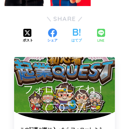
SHARE
LINE
ポスト
シェア
はてブ
フォローしてね！
(￣0￣)/