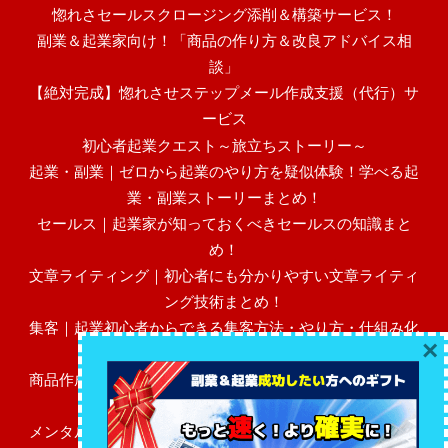
惚れさセールスクロージング添削＆構築サービス！
副業＆起業家向け！「商品の作り方＆改良アドバイス相
談」
【絶対完成】惚れさせステップメール作成支援（代行）サ
ービス
初心者起業クエスト～旅立ちストーリー～
起業・副業｜ゼロから起業のやり方を疑似体験！学べる起
業・副業ストーリーまとめ！
セールス｜起業家が知っておくべきセールスの知識まと
め！
文章ライティング｜初心者にも分かりやすい文章ライティ
ング技術まとめ！
集客｜起業初心者からできる集客方法・やり方・仕組み化
×
まとめ！
商品作成｜初心者にも分かりやすい売れる高額商品作成・
作り方まとめ！
メンタル・マインド｜起業初心者に必要なビジネスメンタ