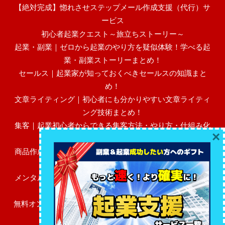
【絶対完成】惚れさせステップメール作成支援（代行）サ
ービス
初心者起業クエスト～旅立ちストーリー～
起業・副業｜ゼロから起業のやり方を疑似体験！学べる起
業・副業ストーリーまとめ！
セールス｜起業家が知っておくべきセールスの知識まと
め！
文章ライティング｜初心者にも分かりやすい文章ライティ
ング技術まとめ！
集客｜起業初心者からできる集客方法・やり方・仕組み化
×
まとめ！
商品作成｜初心者にも分かりやすい売れる高額商品作成・
作り方まとめ！
メンタル・マインド｜起業初心者に必要なビジネスメンタ
ル・マインドまとめ！
無料オンラインサロン（FBグループ）「初心者起業レベル
アップ広場」