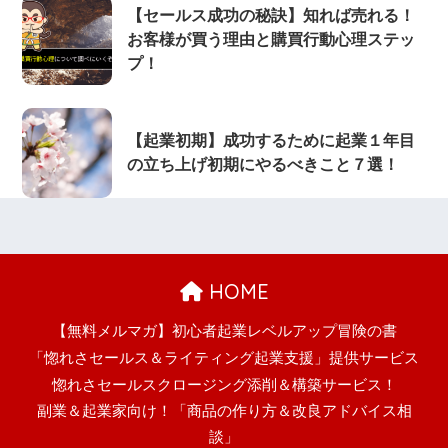
【セールス成功の秘訣】知れば売れる！
お客様が買う理由と購買行動心理ステッ
プ！
【起業初期】成功するために起業１年目
の立ち上げ初期にやるべきこと７選！
HOME
【無料メルマガ】初心者起業レベルアップ冒険の書
「惚れさセールス＆ライティング起業支援」提供サービス
惚れさセールスクロージング添削＆構築サービス！
副業＆起業家向け！「商品の作り方＆改良アドバイス相
談」