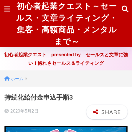
初心者起業クエスト～セー
ルス・文章ライティング・
集客・高額商品・メンタル
まで～
初心者起業クエスト presented by セールスと文章に強
い！惚れさセールス＆ライティング
ホーム
持続化給付金申込手順3
2020年5月2日