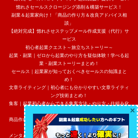
惚れさセールスクロージング添削＆構築サービス！
副業＆起業家向け！「商品の作り方＆改良アドバイス相
談」
【絶対完成】惚れさせステップメール作成支援（代行）サ
ービス
初心者起業クエスト～旅立ちストーリー～
起業・副業｜ゼロから起業のやり方を疑似体験！学べる起
業・副業ストーリーまとめ！
セールス｜起業家が知っておくべきセールスの知識まと
め！
文章ライティング｜初心者にも分かりやすい文章ライティ
ング技術まとめ！
集客｜起業初心者からできる集客方法・やり方・仕組み化
×
まとめ！
商品作成｜初心者にも分かりやすい売れる高額商品作成・
作り方まとめ！
メンタル・マインド｜起業初心者に必要なビジネスメンタ