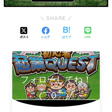
SHARE
LINE
ポスト
シェア
はてブ
フォローしてね！
(￣0￣)/