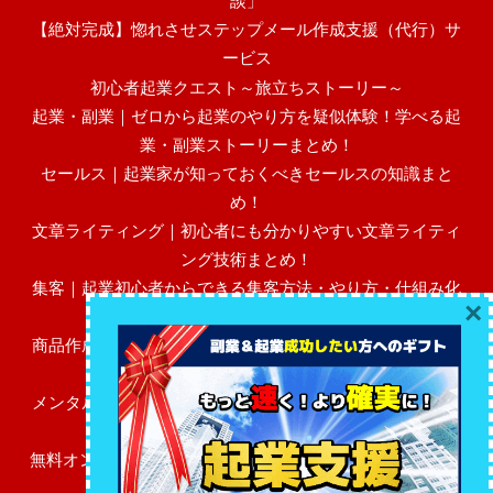
談」
【絶対完成】惚れさせステップメール作成支援（代行）サ
ービス
初心者起業クエスト～旅立ちストーリー～
起業・副業｜ゼロから起業のやり方を疑似体験！学べる起
業・副業ストーリーまとめ！
セールス｜起業家が知っておくべきセールスの知識まと
め！
文章ライティング｜初心者にも分かりやすい文章ライティ
ング技術まとめ！
集客｜起業初心者からできる集客方法・やり方・仕組み化
×
まとめ！
商品作成｜初心者にも分かりやすい売れる高額商品作成・
作り方まとめ！
メンタル・マインド｜起業初心者に必要なビジネスメンタ
ル・マインドまとめ！
無料オンラインサロン（FBグループ）「初心者起業レベル
アップ広場」