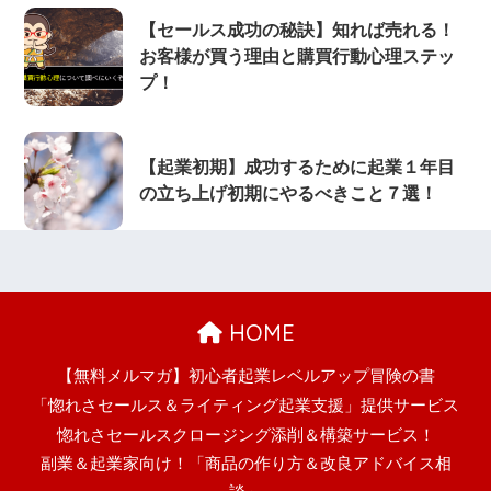
【セールス成功の秘訣】知れば売れる！
お客様が買う理由と購買行動心理ステッ
プ！
【起業初期】成功するために起業１年目
の立ち上げ初期にやるべきこと７選！
HOME
【無料メルマガ】初心者起業レベルアップ冒険の書
「惚れさセールス＆ライティング起業支援」提供サービス
惚れさセールスクロージング添削＆構築サービス！
副業＆起業家向け！「商品の作り方＆改良アドバイス相