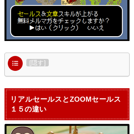
目次
[
隠す
]
リアルセールスとZOOMセールス
１５の違い